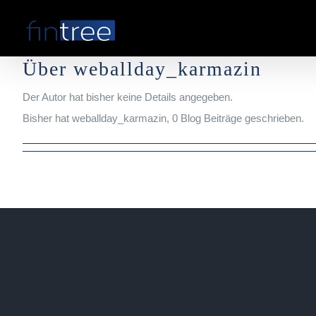
Zum
Inhalt
springen
Über
weballday_karmazin
Der Autor hat bisher keine Details angegeben.
Bisher hat weballday_karmazin, 0 Blog Beiträge geschrieben.