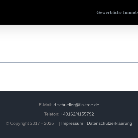
Gewerbliche Immobi
E-Mail:
d.schueller@fin-tree.de
Telefon:
+49162/4155792
© Copyright 2017 -
2026 |
Impressum
|
Datenschutzerklaerung